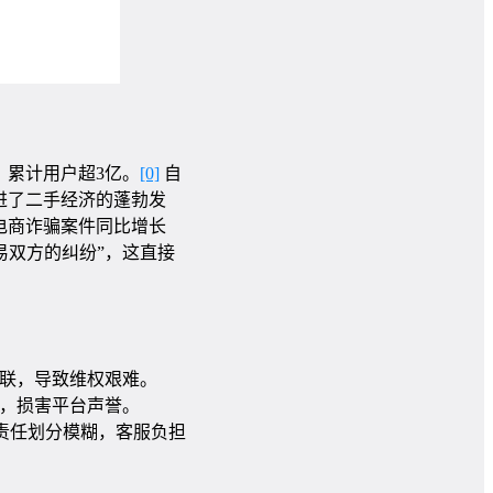
，累计用户超3亿。
[0]
自
进了二手经济的蓬勃发
电商诈骗案件同比增长
易双方的纠纷”，这直接
联，导致维权艰难。
，损害平台声誉。
责任划分模糊，客服负担