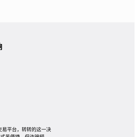
响
交易平台，转转的这一决
模式虽便捷，但诈骗频