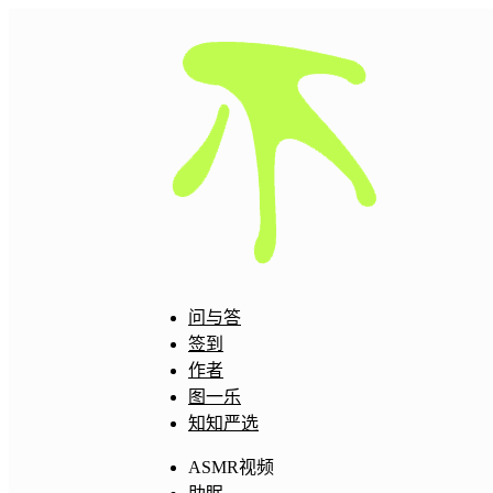
问与答
签到
作者
图一乐
知知严选
ASMR视频