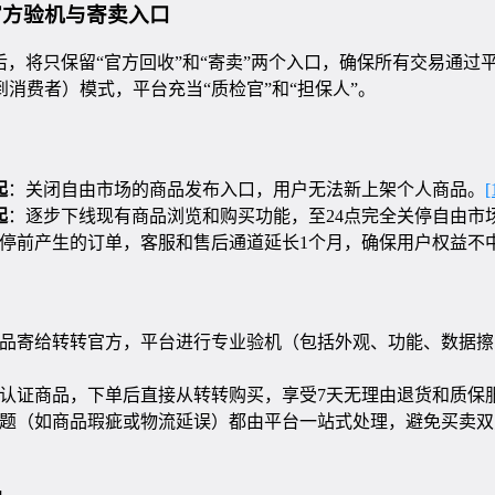
官方验机与寄卖入口
，将只保留“官方回收”和“寄卖”两个入口，确保所有交易通过
业到消费者）模式，平台充当“质检官”和“担保人”。
起
：关闭自由市场的商品发布入口，用户无法新上架个人商品。
[
起
：逐步下线现有商品浏览和购买功能，至24点完全关停自由市
停前产生的订单，客服和售后通道延长1个月，确保用户权益不
品寄给转转官方，平台进行专业验机（包括外观、功能、数据擦
认证商品，下单后直接从转转购买，享受7天无理由退货和质保
题（如商品瑕疵或物流延误）都由平台一站式处理，避免买卖双