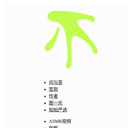
问与答
签到
作者
图一乐
知知严选
ASMR视频